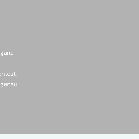
 ganz
htest,
r genau