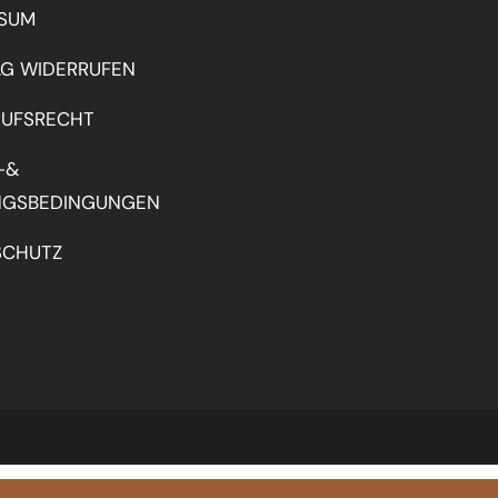
SSUM
AG WIDERRUFEN
RUFSRECHT
-&
NGSBEDINGUNGEN
SCHUTZ