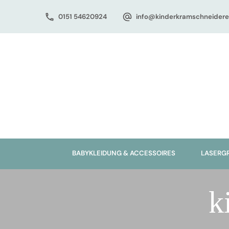
0151 54620924
info@kinderkramschneidere
BABYKLEIDUNG & ACCESSOIRES
LASERG
k