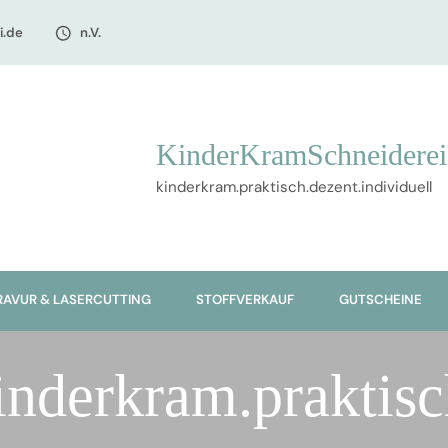
i.de
n.V.
KinderKramSchneiderei
kinderkram.praktisch.dezent.individuell
RAVUR & LASERCUTTING
STOFFVERKAUF
GUTSCHEINE
inderkram.praktisc