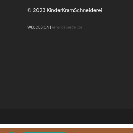
© 2023 KinderKramSchneiderei
WEBDESIGN |
erhardsberger.de