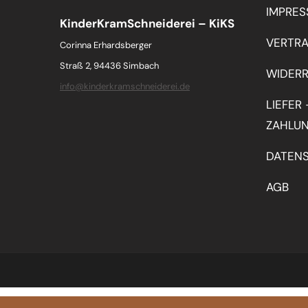
IMPRE
KinderKramSchneiderei – KiKS
VERTR
Corinna Erhardsberger
Straß 2, 94436 Simbach
WIDER
info@kinderkramschneiderei.de
LIEFER 
ZAHLU
DATEN
AGB